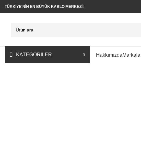
TÜRKİYE'NİN EN BÜYÜK KABLO MERKEZİ!
KATEGORİLER
Hakkımızda
Markala
Büyütmek için tıklayın