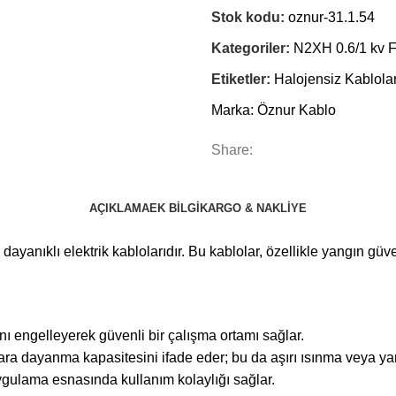
Stok kodu:
oznur-31.1.54
Kategoriler:
N2XH 0.6/1 kv 
Etiketler:
Halojensiz Kablola
Marka:
Öznur Kablo
Share:
AÇIKLAMA
EK BILGI
KARGO & NAKLIYE
yanıklı elektrik kablolarıdır. Bu kablolar, özellikle yangın güvenl
ı engelleyerek güvenli bir çalışma ortamı sağlar.
 dayanma kapasitesini ifade eder; bu da aşırı ısınma veya yangı
ygulama esnasında kullanım kolaylığı sağlar.