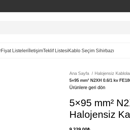
r
Fiyat Listeleri
İletişim
Teklif Listesi
Kablo Seçim Sihirbazı
Ana Sayfa
Halojensiz Kablol
5×95 mm² N2XH 0.6/1 kv FE18
Ürünlere geri dön
5×95 mm² N2
Halojensiz Ka
9.329,00
₺