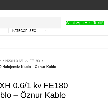
WhatsApp Hızlı Teklif!
KATEGORI SEÇ
ar
N2XH 0.6/1 kv FE180
0 Halojensiz Kablo – Öznur Kablo
XH 0.6/1 kv FE180
blo – Öznur Kablo