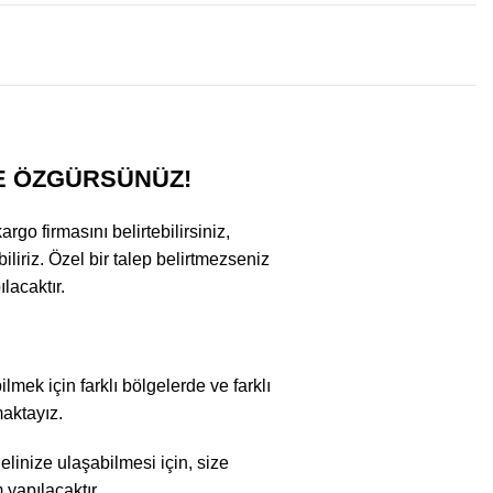
E ÖZGÜRSÜNÜZ!
go firmasını belirtebilirsiniz,
iliriz. Özel bir talep belirtmezseniz
lacaktır.
lmek için farklı bölgelerde ve farklı
maktayız.
linize ulaşabilmesi için, size
 yapılacaktır.