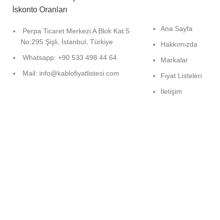
Ana Sayfa
Perpa Ticaret Merkezi A Blok Kat:5
No:295 Şişli, İstanbul, Türkiye
Hakkımızda
Whatsapp: +90 533 498 44 64
Markalar
Mail: info@kablofiyatlistesi.com
Fiyat Listeleri
İletişim
website tasarım:
kurumsalevrak