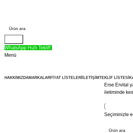
TÜRKİYE'NİN EN BÜYÜK KABLO MERKEZİ!
Arama
WhatsApp Hızlı Teklif!
Menü
KATEGORİLER
HAKKIMIZDA
MARKALAR
FIYAT LISTELERI
İLETIŞIM
TEKLIF LISTESI
K
Erse Ervital 
iletiminde ke
Seçiminizle 