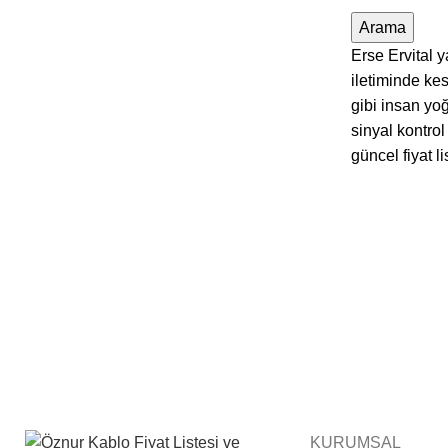
Arama
Erse Ervital 
iletiminde kes
gibi insan yo
sinyal kontrol
güncel fiyat l
KURUMSAL