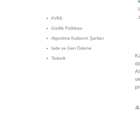
KVKK
Gizlilik Politikası
Algoritma Kullanım Şartları
İade ve Geri Ödeme
Ka
Tedarik
de
Al
ve
pr
⚠️