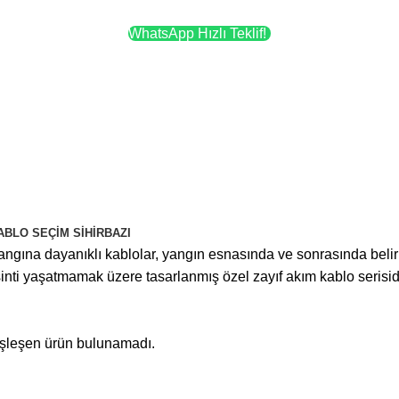
WhatsApp Hızlı Teklif!
ABLO SEÇIM SIHIRBAZI
yangına dayanıklı kablolar, yangın esnasında ve sonrasında belir
sinti yaşatmamak üzere tasarlanmış özel zayıf akım kablo serisidi
eşleşen ürün bulunamadı.