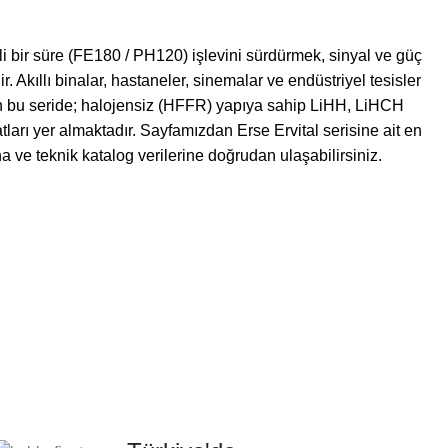
li bir süre (FE180 / PH120) işlevini sürdürmek, sinyal ve güç
 Akıllı binalar, hastaneler, sinemalar ve endüstriyel tesisler
len bu seride; halojensiz (HFFR) yapıya sahip LiHH, LiHCH
tları yer almaktadır. Sayfamızdan Erse Ervital serisine ait en
na ve teknik katalog verilerine doğrudan ulaşabilirsiniz.