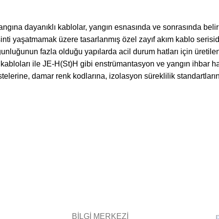
yangına dayanıklı kablolar, yangın esnasında ve sonrasında belir
inti yaşatmamak üzere tasarlanmış özel zayıf akım kablo serisidir.
ğunluğunun fazla olduğu yapılarda acil durum hatları için üreti
 kabloları ile JE-H(St)H gibi enstrümantasyon ve yangın ihbar ha
istelerine, damar renk kodlarına, izolasyon süreklilik standartları
BİLGİ MERKEZİ