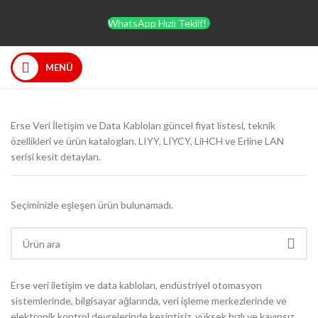
WhatsApp Hızlı Teklif!
MENÜ
Erse Veri İletişim ve Data Kabloları güncel fiyat listesi, teknik
özellikleri ve ürün katalogları. LIYY, LIYCY, LiHCH ve Erline LAN
serisi kesit detayları.
Seçiminizle eşleşen ürün bulunamadı.
Erse veri iletişim ve data kabloları, endüstriyel otomasyon
sistemlerinde, bilgisayar ağlarında, veri işleme merkezlerinde ve
elektronik kontrol devrelerinde kesintisiz, yüksek hızlı ve kayıpsız