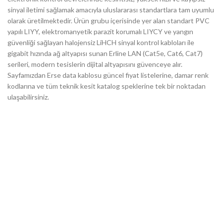
sinyal iletimi sağlamak amacıyla uluslararası standartlara tam uyumlu
olarak üretilmektedir. Ürün grubu içerisinde yer alan standart PVC
yapılı LIYY, elektromanyetik parazit korumalı LIYCY ve yangın
güvenliği sağlayan halojensiz LiHCH sinyal kontrol kabloları ile
gigabit hızında ağ altyapısı sunan Erline LAN (Cat5e, Cat6, Cat7)
serileri, modern tesislerin dijital altyapısını güvenceye alır.
Sayfamızdan Erse data kablosu güncel fiyat listelerine, damar renk
kodlarına ve tüm teknik kesit katalog speklerine tek bir noktadan
ulaşabilirsiniz.