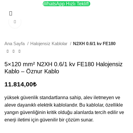
WhatsApp Hızlı Teklif!
Menü
Büyütmek için tıklayın
Ana Sayfa
Halojensiz Kablolar
N2XH 0.6/1 kv FE180
5×120 mm² N2XH 0.6/1 kv FE180 Halojensiz
Kablo – Öznur Kablo
11.814,00
₺
yüksek güvenlik standartlarına sahip, alev iletmeyen ve
aleve dayanıklı elektrik kablolarıdır. Bu kablolar, özellikle
yangın güvenliğinin kritik olduğu alanlarda tercih edilir ve
enerji iletimi için güvenilir bir çözüm sunar.