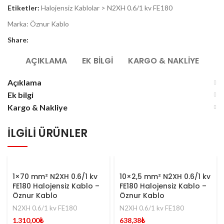
Etiketler:
Halojensiz Kablolar > N2XH 0.6/1 kv FE180
Marka:
Öznur Kablo
Share:
AÇIKLAMA
EK BILGI
KARGO & NAKLIYE
Açıklama
Ek bilgi
Kargo & Nakliye
İLGILI ÜRÜNLER
1×70 mm² N2XH 0.6/1 kv
10×2,5 mm² N2XH 0.6/1 kv
FE180 Halojensiz Kablo –
FE180 Halojensiz Kablo –
Öznur Kablo
Öznur Kablo
N2XH 0.6/1 kv FE180
N2XH 0.6/1 kv FE180
1.310,00
₺
638,38
₺