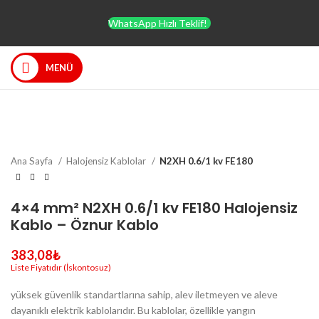
WhatsApp Hızlı Teklif!
MENÜ
Büyütmek için tıklayın
Ana Sayfa
Halojensiz Kablolar
N2XH 0.6/1 kv FE180
4×4 mm² N2XH 0.6/1 kv FE180 Halojensiz
Kablo – Öznur Kablo
383,08
₺
yüksek güvenlik standartlarına sahip, alev iletmeyen ve aleve
dayanıklı elektrik kablolarıdır. Bu kablolar, özellikle yangın