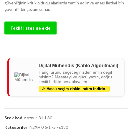
güvenliğinin kritik olduğu alanlarda tercih edilir ve enerji iletimi için
güvenilir bir çözüm sunar.
Teklif listesine ekle
Dijital Mühendis (Kablo Algoritması)
Hangi ürünü seçeceğinizden emin değil
misiniz? Mesafeyi ve gücü yazın, doğru
kesiti birlikte hesaplayalım.
⚠️ Hatalı seçim riskini sıfıra indirin.
Stok kodu:
oznur-31.1.30
Kategoriler:
N2XH 0.6/1 kv FE180