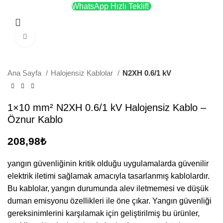
WhatsApp Hızlı Teklif!
Menü
Büyütmek için tıklayın
Ana Sayfa
Halojensiz Kablolar
N2XH 0.6/1 kV
1×10 mm² N2XH 0.6/1 kV Halojensiz Kablo –
Öznur Kablo
208,98
₺
yangın güvenliğinin kritik olduğu uygulamalarda güvenilir
elektrik iletimi sağlamak amacıyla tasarlanmış kablolardır.
Bu kablolar, yangın durumunda alev iletmemesi ve düşük
duman emisyonu özellikleri ile öne çıkar. Yangın güvenliği
gereksinimlerini karşılamak için geliştirilmiş bu ürünler,