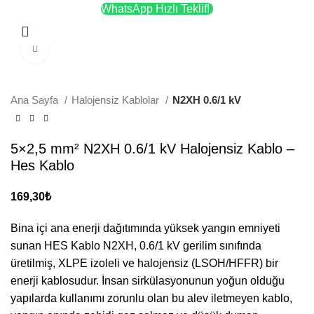
WhatsApp Hızlı Teklif!
Menü
Büyütmek için tıklayın
Ana Sayfa
Halojensiz Kablolar
N2XH 0.6/1 kV
5×2,5 mm² N2XH 0.6/1 kV Halojensiz Kablo –
Hes Kablo
169,30
₺
Bina içi ana enerji dağıtımında yüksek yangın emniyeti
sunan HES Kablo N2XH, 0.6/1 kV gerilim sınıfında
üretilmiş, XLPE izoleli ve halojensiz (LSOH/HFFR) bir
enerji kablosudur. İnsan sirkülasyonunun yoğun olduğu
yapılarda kullanımı zorunlu olan bu alev iletmeyen kablo,