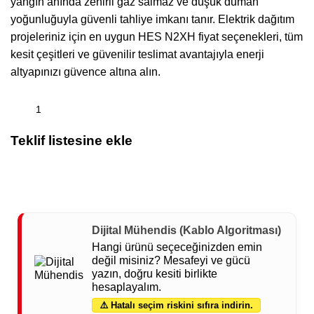
yangın anında zehirli gaz salmaz ve düşük duman
yoğunluğuyla güvenli tahliye imkanı tanır. Elektrik dağıtım
projeleriniz için en uygun HES N2XH fiyat seçenekleri, tüm
kesit çeşitleri ve güvenilir teslimat avantajıyla enerji
altyapınızı güvence altına alın.
Teklif listesine ekle
Dijital Mühendis (Kablo Algoritması)
Hangi ürünü seçeceğinizden emin
değil misiniz? Mesafeyi ve gücü
yazın, doğru kesiti birlikte
hesaplayalım.
⚠️ Hatalı seçim riskini sıfıra indirin.