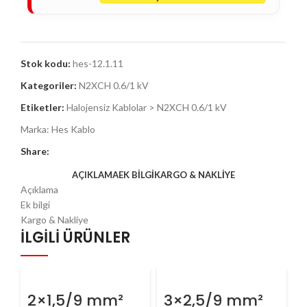
Stok kodu:
hes-12.1.11
Kategoriler:
N2XCH 0.6/1 kV
Etiketler:
Halojensiz Kablolar > N2XCH 0.6/1 kV
Marka:
Hes Kablo
Share:
AÇIKLAMA
EK BILGI
KARGO & NAKLIYE
Açıklama
Ek bilgi
Kargo & Nakliye
İLGILI ÜRÜNLER
2×1,5/9 mm²
3×2,5/9 mm²