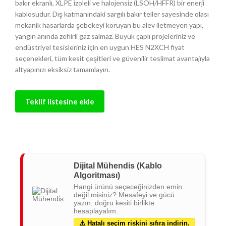
bakır ekranlı, XLPE izoleli ve halojensiz (LSOH/HFFR) bir enerji
kablosudur. Dış katmanındaki sargılı bakır teller sayesinde olası
mekanik hasarlarda şebekeyi koruyan bu alev iletmeyen yapı,
yangın anında zehirli gaz salmaz. Büyük çaplı projeleriniz ve
endüstriyel tesisleriniz için en uygun HES N2XCH fiyat
seçenekleri, tüm kesit çeşitleri ve güvenilir teslimat avantajıyla
altyapınızı eksiksiz tamamlayın.
Teklif listesine ekle
Dijital Mühendis (Kablo
Algoritması)
Hangi ürünü seçeceğinizden emin
değil misiniz? Mesafeyi ve gücü
yazın, doğru kesiti birlikte
hesaplayalım.
⚠️ Hatalı seçim riskini sıfıra indirin.