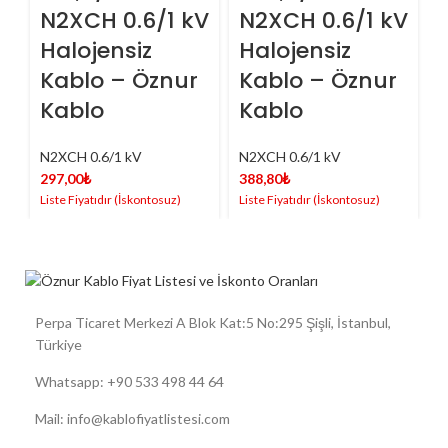
N2XCH 0.6/1 kV
N2XCH 0.6/1 kV
Halojensiz
Halojensiz
Kablo – Öznur
Kablo – Öznur
Kablo
Kablo
N2XCH 0.6/1 kV
N2XCH 0.6/1 kV
N
297,00
₺
388,80
₺
7
Perpa Ticaret Merkezi A Blok Kat:5 No:295 Şişli, İstanbul,
Türkiye
Whatsapp: +90 533 498 44 64
Mail: info@kablofiyatlistesi.com