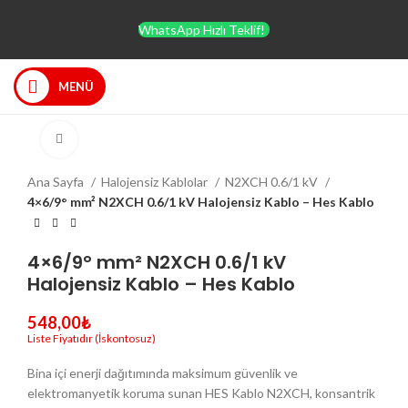
WhatsApp Hızlı Teklif!
MENÜ
Büyütmek için tıklayın
Ana Sayfa
Halojensiz Kablolar
N2XCH 0.6/1 kV
4×6/9° mm² N2XCH 0.6/1 kV Halojensiz Kablo – Hes Kablo
4×6/9° mm² N2XCH 0.6/1 kV
Halojensiz Kablo – Hes Kablo
548,00
₺
Bina içi enerji dağıtımında maksimum güvenlik ve
elektromanyetik koruma sunan HES Kablo N2XCH, konsantrik