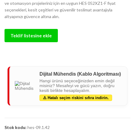
ve otomasyon projeleriniz için en uygun HES 052XZ1-F fiyat
seçenekleri, kesit çeşitleri ve güvenilir teslimat avantajıyla
altyapınızı güvence altına alın.
Teklif listesine ekle
Dijital Mühendis (Kablo Algoritması)
Hangi ürünü seçeceğinizden emin değil
misiniz? Mesafeyi ve gücü yazın, doğru
kesiti birlikte hesaplayalım.
⚠️ Hatalı seçim riskini sıfıra indirin.
Stok kodu:
hes-09.1.42