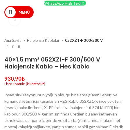
WhatsApp Hızlı Teklif!
MENÜ
Büyütmek için tıklayın
Ana Sayfa
Halojensiz Kablolar
052XZ1-F 300/500 V
40×1,5 mm² 052XZ1-F 300/500 V
Halojensiz Kablo – Hes Kablo
930,90
₺
İnsan sirkülasyonunun yoğun olduğu binalarda güvenli enerji ve
kumanda iletimi için tasarlanan HES Kablo 052XZ1-F, ince çok telli
(esnek) bakır iletkenli, XLPE izoleli ve halojensiz (LSOH/HFFR) bir
kablodur. 300/500 V gerilim sınıfında üretilen bu alev iletmeyen
esnek yapı, dar pano içlerinde ve cihaz bağlantılarında mükemmel
montaj kolaylığı sağlarken, yangın anında zehirli gaz salmaz. Elektrik