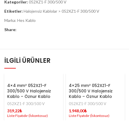
Kategoriler:
052XZ1-F 300/500 V
Etiketler:
Halojensiz Kablolar > 052XZ1-F 300/500 V
Marka:
Hes Kablo
Share:
İLGILI ÜRÜNLER
4×4 mm² 052XZ1-F
4×25 mm² 052XZ1-F
300/500 V Halojensiz
300/500 V Halojensiz
Kablo – Öznur Kablo
Kablo – Öznur Kablo
052XZ1-F 300/500 V
052XZ1-F 300/500 V
319,22
₺
1.948,00
₺