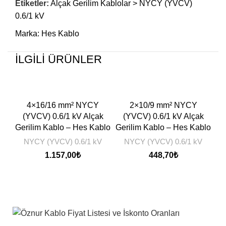
Etiketler:
Alçak Gerilim Kablolar > NYCY (YVCV)
0.6/1 kV
Marka:
Hes Kablo
İLGILI ÜRÜNLER
4×16/16 mm² NYCY
2×10/9 mm² NYCY
3
(YVCV) 0.6/1 kV Alçak
(YVCV) 0.6/1 kV Alçak
Gerilim Kablo – Hes Kablo
Gerilim Kablo – Hes Kablo
NYCY (YVCV) 0.6/1 kV
NYCY (YVCV) 0.6/1 kV
1.157,00
₺
448,70
₺