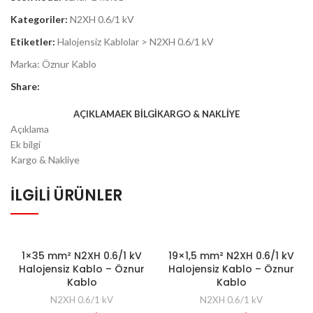
Kategoriler:
N2XH 0.6/1 kV
Etiketler:
Halojensiz Kablolar > N2XH 0.6/1 kV
Marka:
Öznur Kablo
Share:
AÇIKLAMA
EK BILGI
KARGO & NAKLIYE
Açıklama
Ek bilgi
Kargo & Nakliye
İLGILI ÜRÜNLER
1×35 mm² N2XH 0.6/1 kV
19×1,5 mm² N2XH 0.6/1 kV
Halojensiz Kablo – Öznur
Halojensiz Kablo – Öznur
Kablo
Kablo
N2XH 0.6/1 kV
N2XH 0.6/1 kV