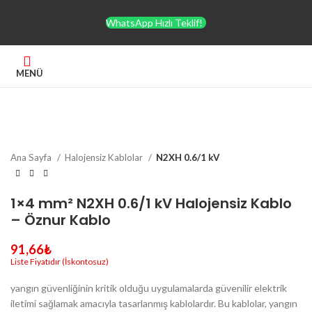
WhatsApp Hızlı Teklif!
MENÜ
Büyütmek için tıklayın
Ana Sayfa
Halojensiz Kablolar
N2XH 0.6/1 kV
1×4 mm² N2XH 0.6/1 kV Halojensiz Kablo
– Öznur Kablo
91,66
₺
yangın güvenliğinin kritik olduğu uygulamalarda güvenilir elektrik
iletimi sağlamak amacıyla tasarlanmış kablolardır. Bu kablolar, yangın