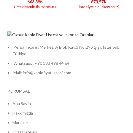
663,39
₺
673,57
₺
Perpa Ticaret Merkezi A Blok Kat:5 No:295 Şişli, İstanbul,
Türkiye
Whatsapp: +90 533 498 44 64
Mail: info@kablofiyatlistesi.com
KURUMSAL
Ana Sayfa
Hakkımızda
Markalar
Fiyat Listeleri