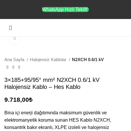
WhatsApp Hızlı Teklif!
Menü
Büyütmek için tıklayın
Ana Sayfa
Halojensiz Kablolar
N2XCH 0.6/1 kV
3×185+95/95° mm² N2XCH 0.6/1 kV
Halojensiz Kablo – Hes Kablo
9.718,00
₺
Bina içi enerji dağıtımında maksimum güvenlik ve
elektromanyetik koruma sunan HES Kablo N2XCH,
konsantrik bakır ekranlı, XLPE izoleli ve halojensiz