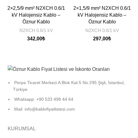
2×2,5/9 mm² N2XCH 0.6/1
2×1,5/9 mm² N2XCH 0.6/1
kV Halojensiz Kablo –
kV Halojensiz Kablo –
Öznur Kablo
Öznur Kablo
N2XCH 0.6/1 kV
N2XCH 0.6/1 kV
342,00
₺
297,00
₺
Perpa Ticaret Merkezi A Blok Kat:5 No:295 Şişli, İstanbul,
Türkiye
Whatsapp: +90 533 498 44 64
Mail: info@kablofiyatlistesi.com
KURUMSAL