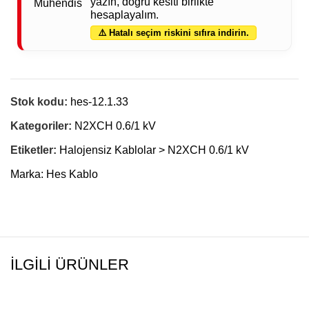
yazın, doğru kesiti birlikte
hesaplayalım.
⚠️ Hatalı seçim riskini sıfıra indirin.
Stok kodu:
hes-12.1.33
Kategoriler:
N2XCH 0.6/1 kV
Etiketler:
Halojensiz Kablolar > N2XCH 0.6/1 kV
Marka:
Hes Kablo
İLGILI ÜRÜNLER