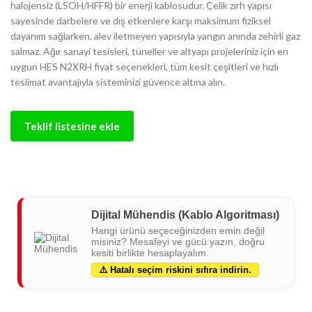
halojensiz (LSOH/HFFR) bir enerji kablosudur. Çelik zırh yapısı
sayesinde darbelere ve dış etkenlere karşı maksimum fiziksel
dayanım sağlarken, alev iletmeyen yapısıyla yangın anında zehirli gaz
salmaz. Ağır sanayi tesisleri, tüneller ve altyapı projeleriniz için en
uygun HES N2XRH fiyat seçenekleri, tüm kesit çeşitleri ve hızlı
teslimat avantajıyla sisteminizi güvence altına alın.
Teklif listesine ekle
Dijital Mühendis (Kablo Algoritması)
Hangi ürünü seçeceğinizden emin değil
misiniz? Mesafeyi ve gücü yazın, doğru
kesiti birlikte hesaplayalım.
⚠️ Hatalı seçim riskini sıfıra indirin.