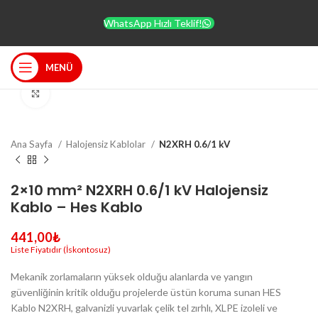
WhatsApp Hızlı Teklif!
MENÜ
Büyütmek için tıklayın
Ana Sayfa
Halojensiz Kablolar
N2XRH 0.6/1 kV
2×10 mm² N2XRH 0.6/1 kV Halojensiz
Kablo – Hes Kablo
441,00
₺
Mekanik zorlamaların yüksek olduğu alanlarda ve yangın
güvenliğinin kritik olduğu projelerde üstün koruma sunan HES
Kablo N2XRH, galvanizli yuvarlak çelik tel zırhlı, XLPE izoleli ve