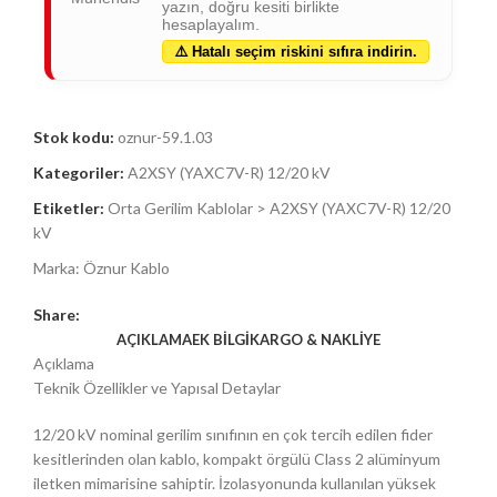
yazın, doğru kesiti birlikte
hesaplayalım.
⚠️ Hatalı seçim riskini sıfıra indirin.
Stok kodu:
oznur-59.1.03
Kategoriler:
A2XSY (YAXC7V-R) 12/20 kV
Etiketler:
Orta Gerilim Kablolar > A2XSY (YAXC7V-R) 12/20
kV
Marka:
Öznur Kablo
Share:
AÇIKLAMA
EK BILGI
KARGO & NAKLIYE
Açıklama
Teknik Özellikler ve Yapısal Detaylar
12/20 kV nominal gerilim sınıfının en çok tercih edilen fider
kesitlerinden olan kablo, kompakt örgülü Class 2 alüminyum
iletken mimarisine sahiptir. İzolasyonunda kullanılan yüksek