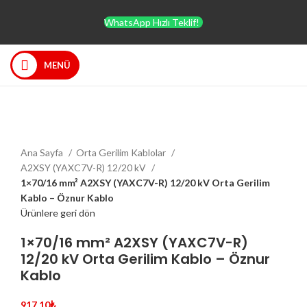
WhatsApp Hızlı Teklif!
MENÜ
Büyütmek için tıklayın
Ana Sayfa
Orta Gerilim Kablolar
A2XSY (YAXC7V-R) 12/20 kV
1×70/16 mm² A2XSY (YAXC7V-R) 12/20 kV Orta Gerilim
Kablo – Öznur Kablo
Ürünlere geri dön
1×70/16 mm² A2XSY (YAXC7V-R)
12/20 kV Orta Gerilim Kablo – Öznur
Kablo
917,10
₺