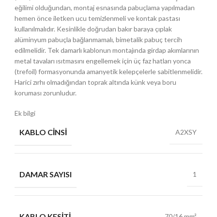
eğilimi olduğundan, montaj esnasında pabuçlama yapılmadan
hemen önce iletken ucu temizlenmeli ve kontak pastası
kullanılmalıdır. Kesinlikle doğrudan bakır baraya çıplak
alüminyum pabuçla bağlanmamalı, bimetalik pabuç tercih
edilmelidir. Tek damarlı kablonun montajında girdap akımlarının
metal tavaları ısıtmasını engellemek için üç faz hatları yonca
(trefoil) formasyonunda amanyetik kelepçelerle sabitlenmelidir.
Harici zırhı olmadığından toprak altında künk veya boru
koruması zorunludur.
Ek bilgi
KABLO CINSI
A2XSY
DAMAR SAYISI
1
KABLO KESITI
70/16 mm²