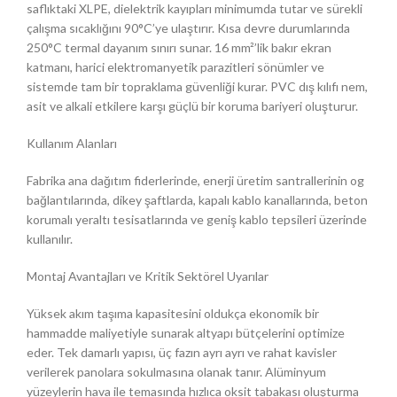
saflıktaki XLPE, dielektrik kayıpları minimumda tutar ve sürekli
çalışma sıcaklığını 90°C’ye ulaştırır. Kısa devre durumlarında
250°C termal dayanım sınırı sunar. 16 mm²’lik bakır ekran
katmanı, harici elektromanyetik parazitleri sönümler ve
sistemde tam bir topraklama güvenliği kurar. PVC dış kılıfı nem,
asit ve alkali etkilere karşı güçlü bir koruma bariyeri oluşturur.
Kullanım Alanları
Fabrika ana dağıtım fiderlerinde, enerji üretim santrallerinin og
bağlantılarında, dikey şaftlarda, kapalı kablo kanallarında, beton
korumalı yeraltı tesisatlarında ve geniş kablo tepsileri üzerinde
kullanılır.
Montaj Avantajları ve Kritik Sektörel Uyarılar
Yüksek akım taşıma kapasitesini oldukça ekonomik bir
hammadde maliyetiyle sunarak altyapı bütçelerini optimize
eder. Tek damarlı yapısı, üç fazın ayrı ayrı ve rahat kavisler
verilerek panolara sokulmasına olanak tanır. Alüminyum
yüzeylerin hava ile temasında hızlıca oksit tabakası oluşturma