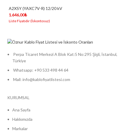
A2XSY (YAXC7V-R) 12/20 kV
1.646,00
₺
Perpa Ticaret Merkezi A Blok Kat:5 No:295 Şişli, İstanbul,
Türkiye
Whatsapp: +90 533 498 44 64
Mail: info@kablofiyatlistesi.com
KURUMSAL
Ana Sayfa
Hakkımızda
Markalar