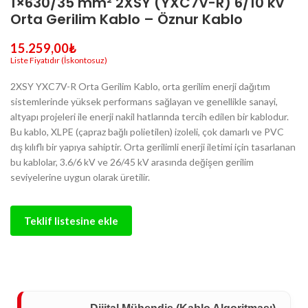
1×630/35 mm² 2XSY (YXC7V-R) 6/10 kV
Orta Gerilim Kablo – Öznur Kablo
15.259,00
₺
2XSY YXC7V-R Orta Gerilim Kablo, orta gerilim enerji dağıtım
sistemlerinde yüksek performans sağlayan ve genellikle sanayi,
altyapı projeleri ile enerji nakil hatlarında tercih edilen bir kablodur.
Bu kablo, XLPE (çapraz bağlı polietilen) izoleli, çok damarlı ve PVC
dış kılıflı bir yapıya sahiptir. Orta gerilimli enerji iletimi için tasarlanan
bu kablolar, 3.6/6 kV ve 26/45 kV arasında değişen gerilim
seviyelerine uygun olarak üretilir.
Teklif listesine ekle