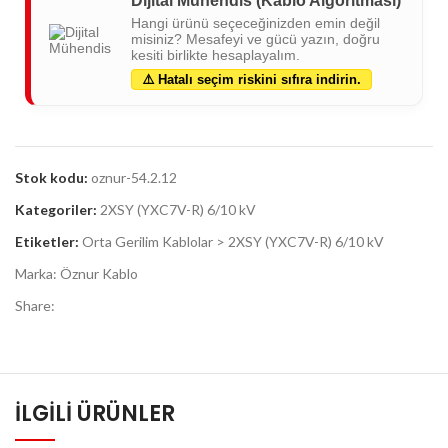
Dijital Mühendis (Kablo Algoritması)
Hangi ürünü seçeceğinizden emin değil
misiniz? Mesafeyi ve gücü yazın, doğru
kesiti birlikte hesaplayalım.
⚠️ Hatalı seçim riskini sıfıra indirin.
Stok kodu:
oznur-54.2.12
Kategoriler:
2XSY (YXC7V-R) 6/10 kV
Etiketler:
Orta Gerilim Kablolar > 2XSY (YXC7V-R) 6/10 kV
Marka:
Öznur Kablo
Share:
İLGILI ÜRÜNLER