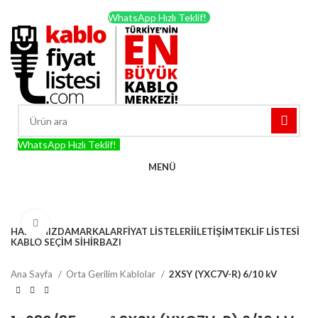
TÜRKİYE'NİN EN BÜYÜK KABLO MERKEZİ!
WhatsApp Hızlı Teklif!
WhatsApp Hızlı Teklif!
MENÜ
KATEGORİLER
Büyütmek için tıklayın
HAKKIMIZDA
MARKALAR
FIYAT LISTELERI
İLETIŞIM
TEKLIF LISTESI
KABLO SEÇIM SIHIRBAZI
Ana Sayfa
Orta Gerilim Kablolar
2XSY (YXC7V-R) 6/10 kV