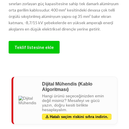
sınırları zorlayan güç kapasitesine sahip tek damarlı alüminyum
orta gerilim kablosudur. 400 mm² kesitindeki devasa çok telli
örgülü sıkıştırılmış alüminyum yapısı og 35 mm² bakır ekran
katmanı, -8,7/15 kV şebekelerde en yüksek amperajlı enerji
akışlarını en düşük elektriksel dirençle yerine getirir.
Teklif listesine ekle
Dijital Mühendis (Kablo
Algoritması)
Hangi ürünü seçeceğinizden emin
değil misiniz? Mesafeyi ve gücü
yazın, doğru kesiti birlikte
hesaplayalım.
⚠️ Hatalı seçim riskini sıfıra indirin.