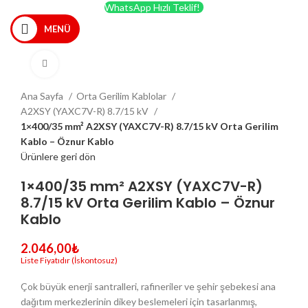
WhatsApp Hızlı Teklif!
MENÜ
Büyütmek için tıklayın
Ana Sayfa
Orta Gerilim Kablolar
A2XSY (YAXC7V-R) 8.7/15 kV
1×400/35 mm² A2XSY (YAXC7V-R) 8.7/15 kV Orta Gerilim
Kablo – Öznur Kablo
Ürünlere geri dön
1×400/35 mm² A2XSY (YAXC7V-R)
8.7/15 kV Orta Gerilim Kablo – Öznur
Kablo
2.046,00
₺
Çok büyük enerji santralleri, rafineriler ve şehir şebekesi ana
dağıtım merkezlerinin dikey beslemeleri için tasarlanmış,