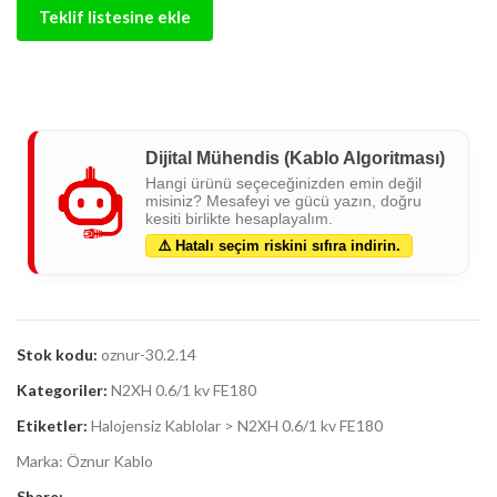
Teklif listesine ekle
Dijital Mühendis (Kablo Algoritması)
Hangi ürünü seçeceğinizden emin değil
misiniz? Mesafeyi ve gücü yazın, doğru
kesiti birlikte hesaplayalım.
⚠️ Hatalı seçim riskini sıfıra indirin.
Stok kodu:
oznur-30.2.14
Kategoriler:
N2XH 0.6/1 kv FE180
Etiketler:
Halojensiz Kablolar > N2XH 0.6/1 kv FE180
Marka:
Öznur Kablo
Share: