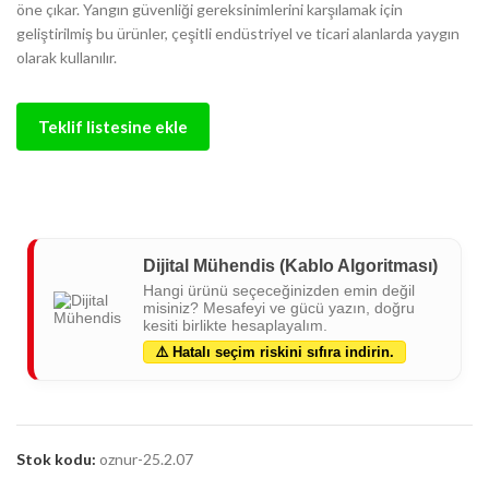
öne çıkar. Yangın güvenliği gereksinimlerini karşılamak için
geliştirilmiş bu ürünler, çeşitli endüstriyel ve ticari alanlarda yaygın
olarak kullanılır.
Teklif listesine ekle
Dijital Mühendis (Kablo Algoritması)
Hangi ürünü seçeceğinizden emin değil
misiniz? Mesafeyi ve gücü yazın, doğru
kesiti birlikte hesaplayalım.
⚠️ Hatalı seçim riskini sıfıra indirin.
Stok kodu:
oznur-25.2.07