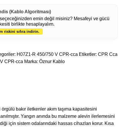
ndis (Kablo Algoritması)
seçeceğinizden emin değil misiniz? Mesafeyi ve gücü
kesiti birlikte hesaplayalım.
m riskini sıfıra indirin.
goriler:
H07Z1-R 450/750 V CPR-cca
Etiketler:
CPR Cca
 V CPR-cca
Marka:
Öznur Kablo
i örgülü bakır iletkenler akım taşıma kapasitesini
anılmıştır. Yangın anında bu malzeme alevin ilerlemesini
ği için sistem odalarındaki hassas cihazları korur. Kısa