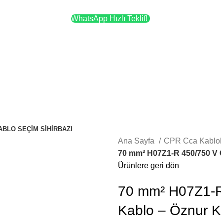
WhatsApp Hızlı Teklif!
ABLO SEÇIM SIHIRBAZI
Ana Sayfa
CPR Cca Kablo
70 mm² H07Z1-R 450/750 V
Ürünlere geri dön
70 mm² H07Z1-
Kablo – Öznur K