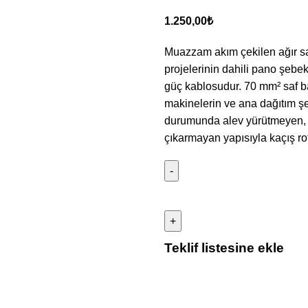
1.250,00
₺
Muazzam akım çekilen ağır sana
projelerinin dahili pano şebeke
güç kablosudur. 70 mm² saf b
makinelerin ve ana dağıtım şe
durumunda alev yürütmeyen, d
çıkarmayan yapısıyla kaçış rot
Teklif listesine ekle