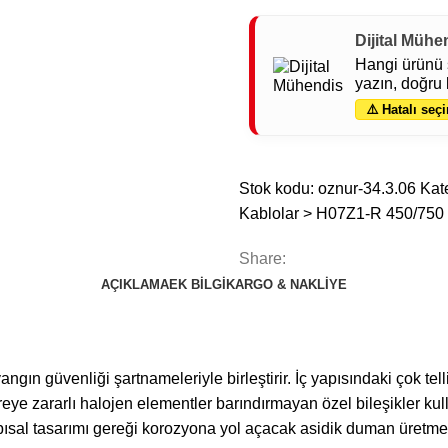
Dijital Mühe
Hangi ürünü 
yazın, doğru 
⚠️ Hatalı seçi
Stok kodu:
oznur-34.3.06
Kate
Kablolar > H07Z1-R 450/750
Share:
AÇIKLAMA
EK BILGI
KARGO & NAKLIYE
ın güvenliği şartnameleriyle birleştirir. İç yapısındaki çok tell
e zararlı halojen elementler barındırmayan özel bileşikler kull
ısal tasarımı gereği korozyona yol açacak asidik duman üretmedi