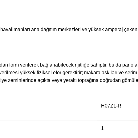
arı, havalimanları ana dağıtım merkezleri ve yüksek amperaj çeke
dan form verilerek bağlanabilecek rijitliğe sahiptir, bu da panol
lmesi yüksek fiziksel efor gerektirir; makara askıları ve serim a
tiye zeminlerinde açıkta veya yeraltı toprağına doğrudan gömüler
H07Z1-R
1