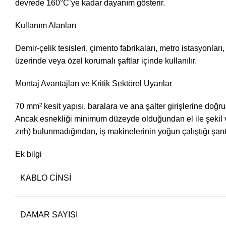
devrede 160°C’ye kadar dayanım gösterir.
Kullanım Alanları
Demir-çelik tesisleri, çimento fabrikaları, metro istasyonl
üzerinde veya özel korumalı şaftlar içinde kullanılır.
Montaj Avantajları ve Kritik Sektörel Uyarılar
70 mm² kesit yapısı, baralara ve ana şalter girişlerine doğru
Ancak esnekliği minimum düzeyde olduğundan el ile şekil veri
zırh) bulunmadığından, iş makinelerinin yoğun çalıştığı şan
Ek bilgi
KABLO CINSI
DAMAR SAYISI