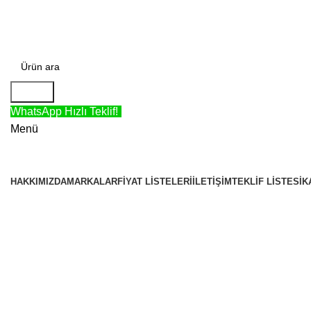
TÜRKİYE'NİN EN BÜYÜK KABLO MERKEZİ!
Arama
WhatsApp Hızlı Teklif!
Menü
KATEGORİLER
HAKKIMIZDA
MARKALAR
FIYAT LISTELERI
İLETIŞIM
TEKLIF LISTESI
K
Büyütmek için tıklayın