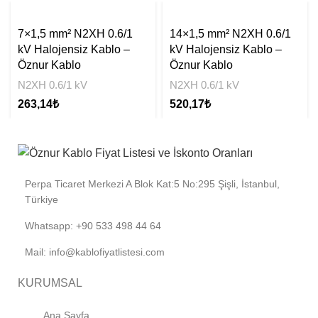
7×1,5 mm² N2XH 0.6/1
14×1,5 mm² N2XH 0.6/1
kV Halojensiz Kablo –
kV Halojensiz Kablo –
Öznur Kablo
Öznur Kablo
N2XH 0.6/1 kV
N2XH 0.6/1 kV
263,14
₺
520,17
₺
Perpa Ticaret Merkezi A Blok Kat:5 No:295 Şişli, İstanbul,
Türkiye
Whatsapp: +90 533 498 44 64
Mail: info@kablofiyatlistesi.com
KURUMSAL
Ana Sayfa