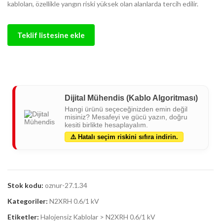
kabloları, özellikle yangın riski yüksek olan alanlarda tercih edilir.
Teklif listesine ekle
Dijital Mühendis (Kablo Algoritması)
Hangi ürünü seçeceğinizden emin değil
misiniz? Mesafeyi ve gücü yazın, doğru
kesiti birlikte hesaplayalım.
⚠️ Hatalı seçim riskini sıfıra indirin.
Stok kodu:
oznur-27.1.34
Kategoriler:
N2XRH 0.6/1 kV
Etiketler:
Halojensiz Kablolar > N2XRH 0.6/1 kV