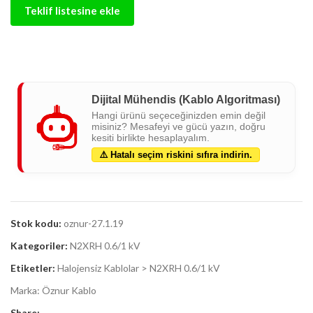
Teklif listesine ekle
Dijital Mühendis (Kablo Algoritması)
Hangi ürünü seçeceğinizden emin değil
misiniz? Mesafeyi ve gücü yazın, doğru
kesiti birlikte hesaplayalım.
⚠️ Hatalı seçim riskini sıfıra indirin.
Stok kodu:
oznur-27.1.19
Kategoriler:
N2XRH 0.6/1 kV
Etiketler:
Halojensiz Kablolar > N2XRH 0.6/1 kV
Marka:
Öznur Kablo
Share: