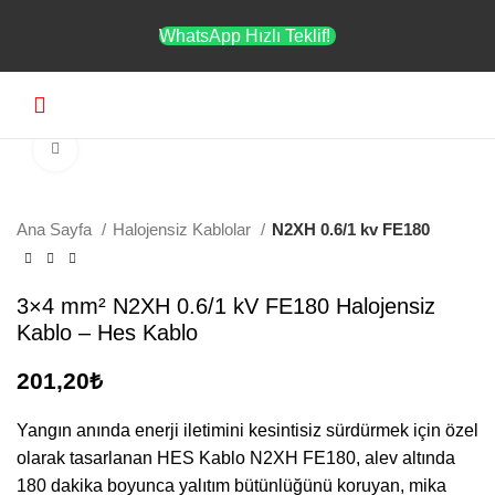
WhatsApp Hızlı Teklif!
Menü
Büyütmek için tıklayın
Ana Sayfa
Halojensiz Kablolar
N2XH 0.6/1 kv FE180
3×4 mm² N2XH 0.6/1 kV FE180 Halojensiz
Kablo – Hes Kablo
201,20
₺
Yangın anında enerji iletimini kesintisiz sürdürmek için özel
olarak tasarlanan HES Kablo N2XH FE180, alev altında
180 dakika boyunca yalıtım bütünlüğünü koruyan, mika