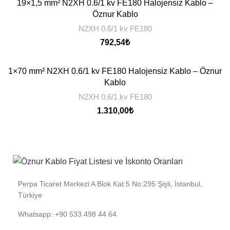
19×1,5 mm² N2XH 0.6/1 kv FE180 Halojensiz Kablo –
Öznur Kablo
N2XH 0.6/1 kv FE180
792,54
₺
1×70 mm² N2XH 0.6/1 kv FE180 Halojensiz Kablo – Öznur
Kablo
N2XH 0.6/1 kv FE180
1.310,00
₺
Perpa Ticaret Merkezi A Blok Kat:5 No:295 Şişli, İstanbul,
Türkiye
Whatsapp: +90 533 498 44 64