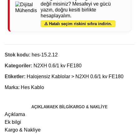
değil misiniz? Mesafeyi ve gücü
yazın, doğru kesiti birlikte
hesaplayalım.
⚠️ Hatalı seçim riskini sıfıra indirin.
Stok kodu:
hes-15.2.12
Kategoriler:
N2XH 0.6/1 kv FE180
Etiketler:
Halojensiz Kablolar > N2XH 0.6/1 kv FE180
Marka:
Hes Kablo
AÇIKLAMA
EK BILGI
KARGO & NAKLIYE
Açıklama
Ek bilgi
Kargo & Nakliye