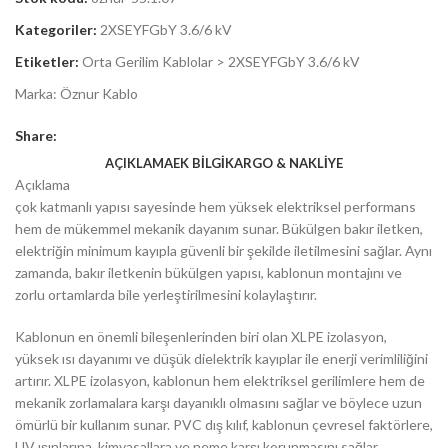
Kategoriler:
2XSEYFGbY 3.6/6 kV
Etiketler:
Orta Gerilim Kablolar > 2XSEYFGbY 3.6/6 kV
Marka:
Öznur Kablo
Share:
AÇIKLAMA
EK BILGI
KARGO & NAKLIYE
Açıklama
çok katmanlı yapısı sayesinde hem yüksek elektriksel performans
hem de mükemmel mekanik dayanım sunar. Bükülgen bakır iletken,
elektriğin minimum kayıpla güvenli bir şekilde iletilmesini sağlar. Aynı
zamanda, bakır iletkenin bükülgen yapısı, kablonun montajını ve
zorlu ortamlarda bile yerleştirilmesini kolaylaştırır.
Kablonun en önemli bileşenlerinden biri olan XLPE izolasyon,
yüksek ısı dayanımı ve düşük dielektrik kayıplar ile enerji verimliliğini
artırır. XLPE izolasyon, kablonun hem elektriksel gerilimlere hem de
mekanik zorlamalara karşı dayanıklı olmasını sağlar ve böylece uzun
ömürlü bir kullanım sunar. PVC dış kılıf, kablonun çevresel faktörlere,
UV ışınlarına, kimyasallara ve neme karşı korunmasını sağlar.