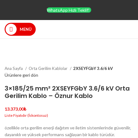
WhatsApp Hızlı Teklif!
MENÜ
Büyütmek için tıklayın
Ana Sayfa
Orta Gerilim Kablolar
2XSEYFGbY 3.6/6 kV
Ürünlere geri dön
3×185/25 mm² 2XSEYFGbY 3.6/6 kV Orta
Gerilim Kablo – Öznur Kablo
13.373,00
₺
özellikle orta gerilim enerji dağıtım ve iletim sistemlerinde güvenilir,
dayanıklı ve yüksek performans sağlayan bir kablo türüdür.