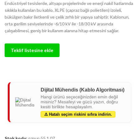
Endüstriyel tesislerde, altyapı projelerinde ve enerji nakil hatlarında
sıklıkla kullanılan bu kablo, XLPE (çapraz bağlı polietilen) izoleli,
bükülgen bakır iletkenli ve çelik zırhlı bir yapıya sahiptir. Kablonun,
orta gerilim seviyelerinde -6/10 kV ile -18/30 kV arasında
çalışabilmesi, geniş bir kullanım alanına hitap etmesini sağlar.
Teklif listesine ekle
Dijital Mühendis (Kablo Algoritması)
Hangi ürünü seçeceğinizden emin değil
misiniz? Mesafeyi ve gücü yazın, doğru
kesiti birlikte hesaplayalım.
⚠️ Hatalı seçim riskini sıfıra indirin.
Stok kodu:
oznur-55.1.07