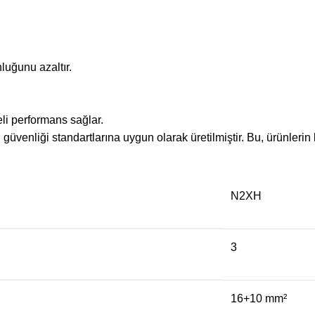
ğunu azaltır.
i performans sağlar.
venliği standartlarına uygun olarak üretilmiştir. Bu, ürünlerin k
N2XH
3
16+10 mm²