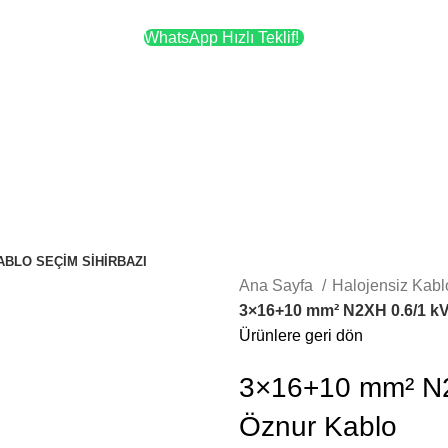
WhatsApp Hızlı Teklif!
ABLO SEÇIM SIHIRBAZI
Ana Sayfa
Halojensiz Kabl
3×16+10 mm² N2XH 0.6/1 kV
Ürünlere geri dön
3×16+10 mm² N2
Öznur Kablo