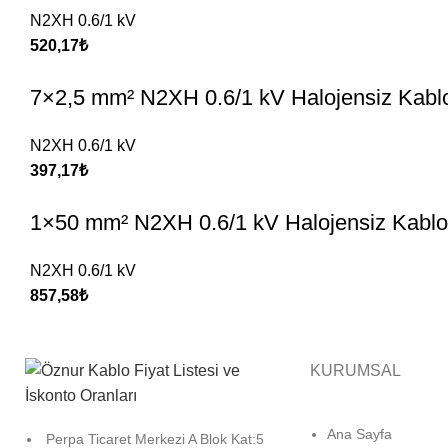
N2XH 0.6/1 kV
520,17
₺
7×2,5 mm² N2XH 0.6/1 kV Halojensiz Kabl
N2XH 0.6/1 kV
397,17
₺
1×50 mm² N2XH 0.6/1 kV Halojensiz Kablo
N2XH 0.6/1 kV
857,58
₺
KURUMSAL
Ana Sayfa
Perpa Ticaret Merkezi A Blok Kat:5