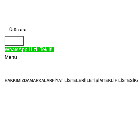
TÜRKİYE'NİN EN BÜYÜK KABLO MERKEZİ!
Arama
WhatsApp Hızlı Teklif!
Menü
KATEGORİLER
HAKKIMIZDA
MARKALAR
FIYAT LISTELERI
İLETIŞIM
TEKLIF LISTESI
K
Büyütmek için tıklayın