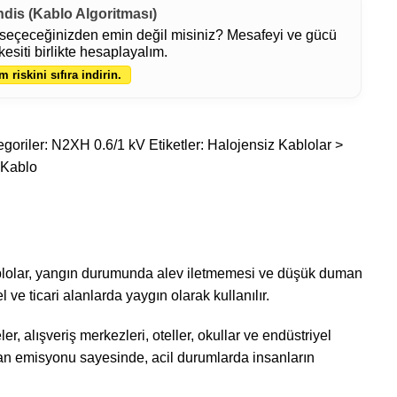
ndis (Kablo Algoritması)
seçeceğinizden emin değil misiniz? Mesafeyi ve gücü
kesiti birlikte hesaplayalım.
m riskini sıfıra indirin.
goriler:
N2XH 0.6/1 kV
Etiketler:
Halojensiz Kablolar >
 Kablo
 kablolar, yangın durumunda alev iletmemesi ve düşük duman
 ve ticari alanlarda yaygın olarak kullanılır.
r, alışveriş merkezleri, oteller, okullar ve endüstriyel
uman emisyonu sayesinde, acil durumlarda insanların