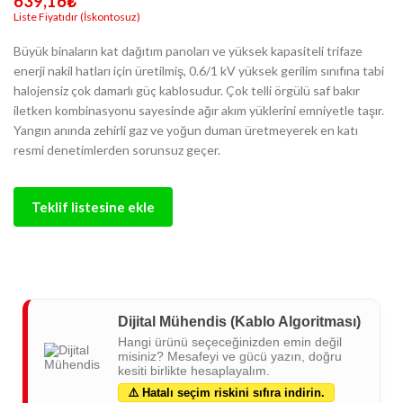
639,16
₺
Büyük binaların kat dağıtım panoları ve yüksek kapasiteli trifaze
enerji nakil hatları için üretilmiş, 0.6/1 kV yüksek gerilim sınıfına tabi
halojensiz çok damarlı güç kablosudur. Çok telli örgülü saf bakır
iletken kombinasyonu sayesinde ağır akım yüklerini emniyetle taşır.
Yangın anında zehirli gaz ve yoğun duman üretmeyerek en katı
resmi denetimlerden sorunsuz geçer.
Teklif listesine ekle
Dijital Mühendis (Kablo Algoritması)
Hangi ürünü seçeceğinizden emin değil
misiniz? Mesafeyi ve gücü yazın, doğru
kesiti birlikte hesaplayalım.
⚠️ Hatalı seçim riskini sıfıra indirin.