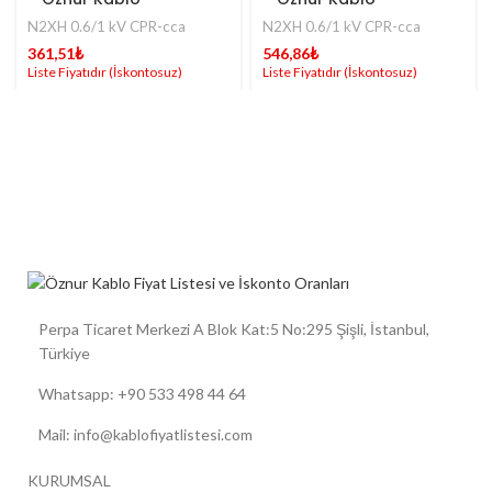
N2XH 0.6/1 kV CPR-cca
N2XH 0.6/1 kV CPR-cca
361,51
₺
546,86
₺
Perpa Ticaret Merkezi A Blok Kat:5 No:295 Şişli, İstanbul,
Türkiye
Whatsapp: +90 533 498 44 64
Mail: info@kablofiyatlistesi.com
KURUMSAL