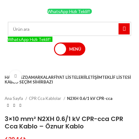
TÜRKİYE'NİN EN BÜYÜK KABLO MERKEZİ!
WhatsApp Hızlı Teklif!
WhatsApp Hızlı Teklif!
MENÜ
KATEGORİLER
Büyütmek için tıklayın
HAKKIMIZDA
MARKALAR
FIYAT LISTELERI
İLETIŞIM
TEKLIF LISTESI
KABLO SEÇIM SIHIRBAZI
Ana Sayfa
CPR Cca Kablolar
N2XH 0.6/1 kV CPR-cca
3×10 mm² N2XH 0.6/1 kV CPR-cca CPR
Cca Kablo – Öznur Kablo