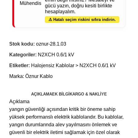
gücü yazın, doğru kesiti birlikte
hesaplayalım.
⚠️ Hatalı seçim riskini sıfıra indirin.
Stok kodu:
oznur-28.1.03
Kategoriler:
N2XCH 0.6/1 kV
Etiketler:
Halojensiz Kablolar > N2XCH 0.6/1 kV
Marka:
Öznur Kablo
AÇIKLAMA
EK BILGI
KARGO & NAKLIYE
Açıklama
yangın güvenliği açısından kritik bir öneme sahip
yüksek performanslı elektrik kablolarıdır. Bu kablolar,
yangın durumlarında alev yayılmasını önlemek ve
güvenli bir elektrik iletimi sağlamak için özel olarak