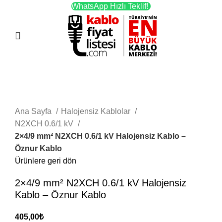
WhatsApp Hızlı Teklif!
Menü
Büyütmek için tıklayın
Ana Sayfa
Halojensiz Kablolar
N2XCH 0.6/1 kV
2×4/9 mm² N2XCH 0.6/1 kV Halojensiz Kablo –
Öznur Kablo
Ürünlere geri dön
2×4/9 mm² N2XCH 0.6/1 kV Halojensiz
Kablo – Öznur Kablo
405,00
₺