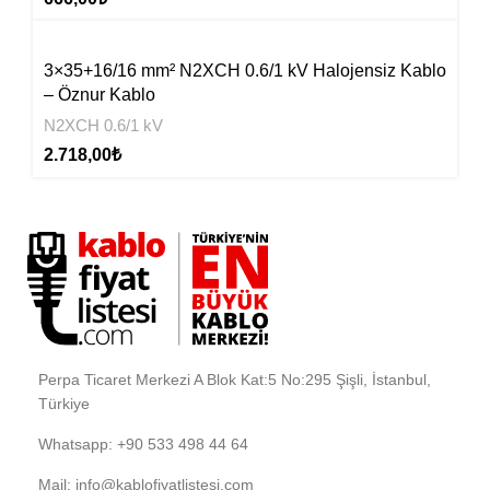
3×35+16/16 mm² N2XCH 0.6/1 kV Halojensiz Kablo
– Öznur Kablo
N2XCH 0.6/1 kV
2.718,00
₺
Perpa Ticaret Merkezi A Blok Kat:5 No:295 Şişli, İstanbul,
Türkiye
Whatsapp: +90 533 498 44 64
Mail: info@kablofiyatlistesi.com