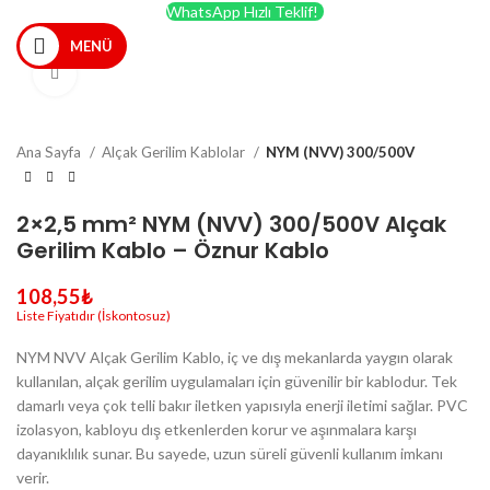
WhatsApp Hızlı Teklif!
MENÜ
Büyütmek için tıklayın
Ana Sayfa
Alçak Gerilim Kablolar
NYM (NVV) 300/500V
2×2,5 mm² NYM (NVV) 300/500V Alçak
Gerilim Kablo – Öznur Kablo
108,55
₺
NYM NVV Alçak Gerilim Kablo, iç ve dış mekanlarda yaygın olarak
kullanılan, alçak gerilim uygulamaları için güvenilir bir kablodur. Tek
damarlı veya çok telli bakır iletken yapısıyla enerji iletimi sağlar. PVC
izolasyon, kabloyu dış etkenlerden korur ve aşınmalara karşı
dayanıklılık sunar. Bu sayede, uzun süreli güvenli kullanım imkanı
verir.