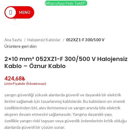
WhatsApp Hızlı Teklif!
MENÜ
Büyütmek için tıklayın
Ana Sayfa
Halojensiz Kablolar
052XZ1-F 300/500 V
Ürünlere geri dön
2×10 mm² 052XZ1-F 300/500 V Halojensiz
Kablo – Öznur Kablo
424,68
₺
yangın güvenliği yüksek alanlarda güvenli ve dayanıklı bir elektrik
iletimi sağlamak için tasarlanmış kablolardır. Bu kabloların en önemli
özelliklerinden biri, alev iletmemesi ve yangın anında bile elektrik
akışının devam etmesini sağlamasıdır. Yangına dayanıklı yapı,
özellikle yangın riski taşıyan veya güvenlik önlemlerinin kritik olduğu
alanlarda güvenli bir çözüm sunar.