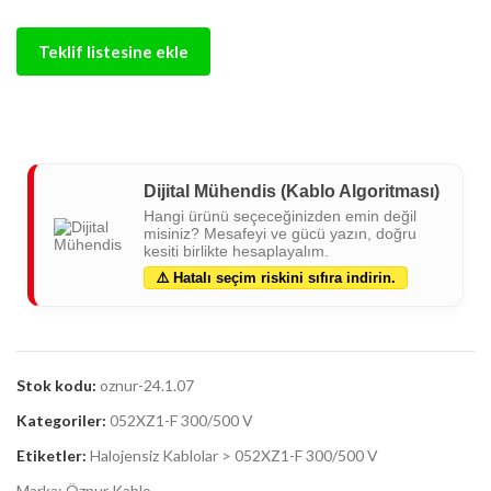
Teklif listesine ekle
Dijital Mühendis (Kablo Algoritması)
Hangi ürünü seçeceğinizden emin değil
misiniz? Mesafeyi ve gücü yazın, doğru
kesiti birlikte hesaplayalım.
⚠️ Hatalı seçim riskini sıfıra indirin.
Stok kodu:
oznur-24.1.07
Kategoriler:
052XZ1-F 300/500 V
Etiketler:
Halojensiz Kablolar > 052XZ1-F 300/500 V
Marka:
Öznur Kablo