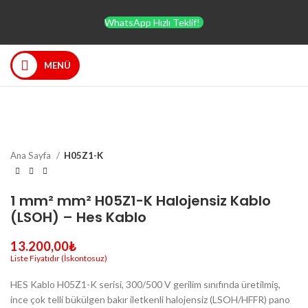
WhatsApp Hızlı Teklif!
MENÜ
Büyütmek için tıklayın
Ana Sayfa
H05Z1-K
1 mm² mm² H05Z1-K Halojensiz Kablo
(LSOH) – Hes Kablo
13.200,00
₺
HES Kablo H05Z1-K serisi, 300/500 V gerilim sınıfında üretilmiş,
ince çok telli bükülgen bakır iletkenli halojensiz (LSOH/HFFR) pano