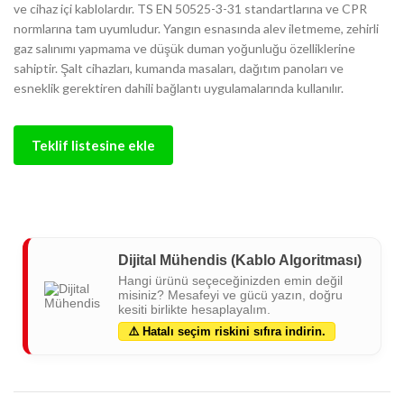
ve cihaz içi kablolardır. TS EN 50525-3-31 standartlarına ve CPR
normlarına tam uyumludur. Yangın esnasında alev iletmeme, zehirli
gaz salınımı yapmama ve düşük duman yoğunluğu özelliklerine
sahiptir. Şalt cihazları, kumanda masaları, dağıtım panoları ve
esneklik gerektiren dahili bağlantı uygulamalarında kullanılır.
Teklif listesine ekle
Dijital Mühendis (Kablo Algoritması)
Hangi ürünü seçeceğinizden emin değil
misiniz? Mesafeyi ve gücü yazın, doğru
kesiti birlikte hesaplayalım.
⚠️ Hatalı seçim riskini sıfıra indirin.