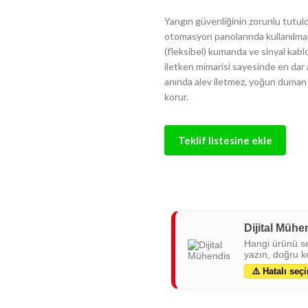
Yangın güvenliğinin zorunlu tutuld
otomasyon panolarında kullanılmak 
(fleksibel) kumanda ve sinyal kablo
iletken mimarisi sayesinde en dar 
anında alev iletmez, yoğun duman 
korur.
Teklif listesine ekle
Dijital Mühe
Hangi ürünü s
yazın, doğru ke
⚠️ Hatalı seçi