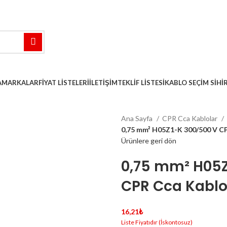
A
MARKALAR
FIYAT LISTELERI
İLETIŞIM
TEKLIF LISTESI
KABLO SEÇIM SIHI
Ana Sayfa
CPR Cca Kablolar
0,75 mm² H05Z1-K 300/500 V C
Ürünlere geri dön
0,75 mm² H05Z
CPR Cca Kablo
16,21
₺