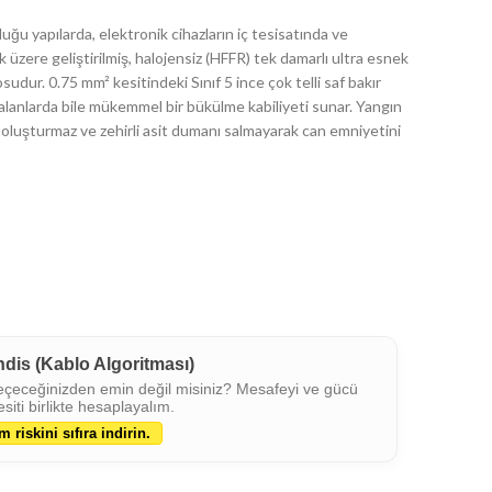
uğu yapılarda, elektronik cihazların iç tesisatında ve
üzere geliştirilmiş, halojensiz (HFFR) tek damarlı ultra esnek
sudur. 0.75 mm² kesitindeki Sınıf 5 ince çok telli saf bakır
alanlarda bile mükemmel bir bükülme kabiliyeti sunar. Yangın
oluşturmaz ve zehirli asit dumanı salmayarak can emniyetini
ndis (Kablo Algoritması)
eçeceğinizden emin değil misiniz? Mesafeyi ve gücü
siti birlikte hesaplayalım.
m riskini sıfıra indirin.