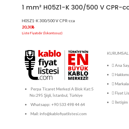
1 mm² H05Z1-K 300/500 V CPR-cc
H05Z1-K 300/500 V CPR-cca
20,30
₺
KURUMSAL
Ana Say
Hakkımı
Markala
Perpa Ticaret Merkezi A Blok Kat:5
Fiyat Li
No:295 Şişli, İstanbul, Türkiye
İletişim
Whatsapp: +90 533 498 44 64
Mail: info@kablofiyatlistesi.com