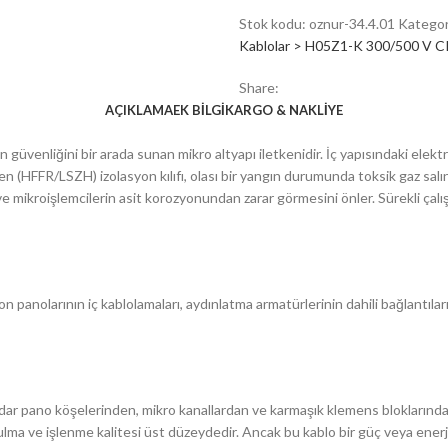
Stok kodu:
oznur-34.4.01
Kategori
Kablolar > H05Z1-K 300/500 V C
Share:
AÇIKLAMA
EK BILGI
KARGO & NAKLIYE
üvenliğini bir arada sunan mikro altyapı iletkenidir. İç yapısındaki elektroli
yen (HFFR/LSZH) izolasyon kılıfı, olası bir yangın durumunda toksik gaz sa
 ve mikroişlemcilerin asit korozyonundan zarar görmesini önler. Sürekli ça
n panolarının iç kablolamaları, aydınlatma armatürlerinin dahili bağlantıları
; dar pano köşelerinden, mikro kanallardan ve karmaşık klemens bloklarından s
ulma ve işlenme kalitesi üst düzeydedir. Ancak bu kablo bir güç veya enerji 