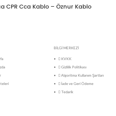
a CPR Cca Kablo – Öznur Kablo
BİLGİ MERKEZİ
fa
KVKK
zda
Gizlilik Politikası
r
Algoritma Kullanım Şartları
steleri
İade ve Geri Ödeme
Tedarik