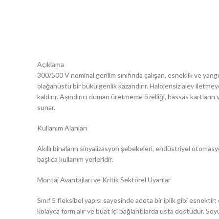
Açıklama
300/500 V nominal gerilim sınıfında çalışan, esneklik ve yangın g
olağanüstü bir bükülgenlik kazandırır. Halojensiz alev iletme
kaldırır. Aşındırıcı duman üretmeme özelliği, hassas kartların
sunar.
Kullanım Alanları
Akıllı binaların sinyalizasyon şebekeleri, endüstriyel otomasyo
başlıca kullanım yerleridir.
Montaj Avantajları ve Kritik Sektörel Uyarılar
Sınıf 5 fleksibel yapısı sayesinde adeta bir iplik gibi esnektir
kolayca form alır ve buat içi bağlantılarda usta dostudur. Soy