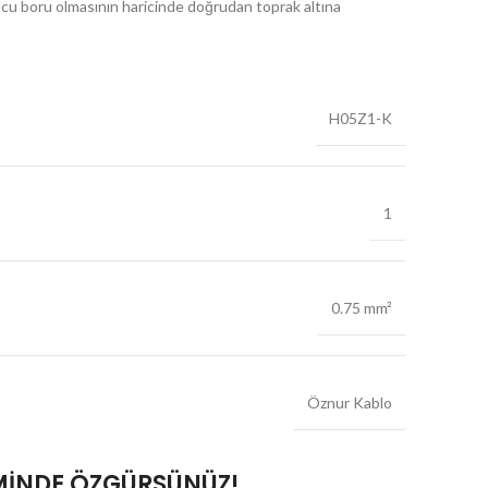
ruyucu boru olmasının haricinde doğrudan toprak altına
H05Z1-K
1
0.75 mm²
Öznur Kablo
MİNDE ÖZGÜRSÜNÜZ!